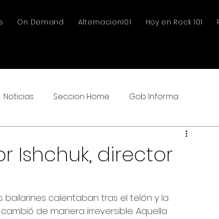
s
On Demand
Alternacion101
Hoy en Rock 101
Noticias
Seccion Home
Gob Informa
or Ishchuk, director
 bailarines calentaban tras el telón y la 
cambió de manera irreversible. Aquella 