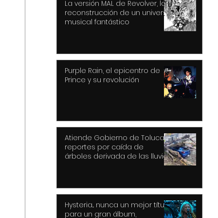
La versión MAL de Revolver, la
reconstrucción de un universo
musical fantástico
Purple Rain, el epicentro de
Prince y su revolución
Atiende Gobierno de Toluca
reportes por caída de
árboles derivada de las lluvias
y fuertes vientos
Hysteria... nunca un mejor título
para un gran álbum,