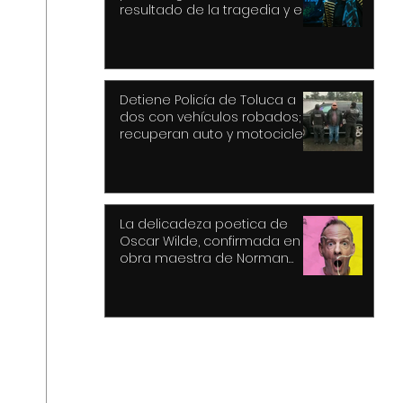
resultado de la tragedia y el
drama
Detiene Policía de Toluca a
dos con vehículos robados;
recuperan auto y motocicleta
La delicadeza poetica de
Oscar Wilde, confirmada en la
obra maestra de Norman
Cook