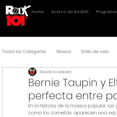
Home
Acerca de Rock101
Programa
Todas las Categorías
Música
Estilo de vida
Desde la edición
Bernie Taupin y E
perfecta entre p
En la historia de la música popular, la
como los cometas: aparecen una vez c