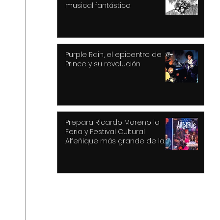
musical fantástico
Purple Rain, el epicentro de
Prince y su revolución
Prepara Ricardo Moreno la
Feria y Festival Cultural
Alfeñique más grande de la
historia de Toluca