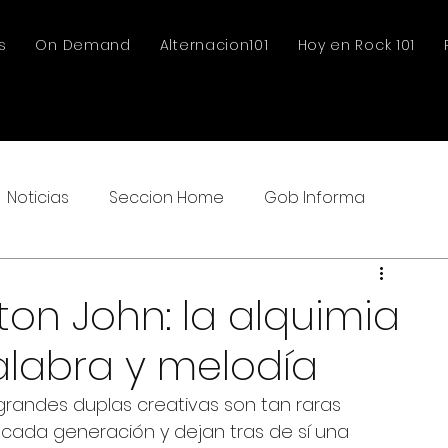
s
On Demand
Alternacion101
Hoy en Rock 101
Noticias
Seccion Home
Gob Informa
lton John: la alquimia
alabra y melodía
s grandes duplas creativas son tan raras 
ada generación y dejan tras de sí una 