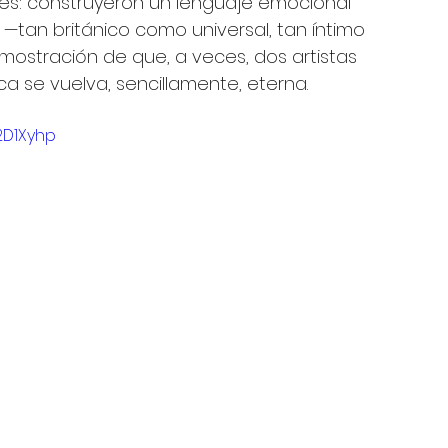
es: construyeron un lenguaje emocional 
—tan británico como universal, tan íntimo 
ostración de que, a veces, dos artistas 
 se vuelva, sencillamente, eterna.
2D1Xyhp