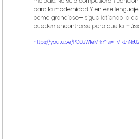
melodía. No solo compusieron cancion
para la modernidad. Y en ese lenguaje 
como grandioso— sigue latiendo la dem
pueden encontrarse para que la música
https://youtu.be/PODzWIeMrkY?si=_M1kLnNxU