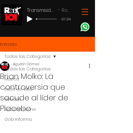
Transmisión en vivo
Rock 101
-01:04
Entrada
Todas las Categorías
Agustín Gómez
Todas las Categorías
Brian Molko: La
Música
controversia que
Estilo de vida
sacude al líder de
Noticias
Placebo
Seccion Home
Gob Informa