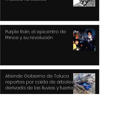
Purple Rain, el epicentro de
Prince y su revolución
Atiende Gobierno de Toluca
reportes por caída de árboles
derivada de las lluvias y fuertes
vientos
Hysteria... nunca un mejor título
para un gran álbum, resultado
de la tragedia y el drama