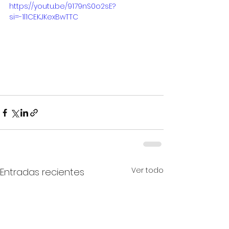
https://youtu.be/9179nS0o2sE?
si=-1l1CEKJKexBwTTC
Ver todo
Entradas recientes