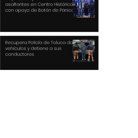
asaltantes en Centro Histórico
con apoyo de Botón de Pánico y
videovigilancia
Recupera Policía de Toluca dos
vehículos y detiene a sus
conductores
La versión MAL de Revolver, la
reconstrucción de un universo
musical fantástico
Purple Rain, el epicentro de
Prince y su revolución