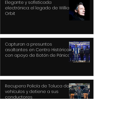
Elegante y sofisticada
electrónica: el legado de William
Orbit
Capturan a presuntos
asaltantes en Centro Histórico
con apoyo de Botón de Pánico y
videovigilancia
Recupera Policía de Toluca dos
vehículos y detiene a sus
conductores
La versión MAL de Revolver, la