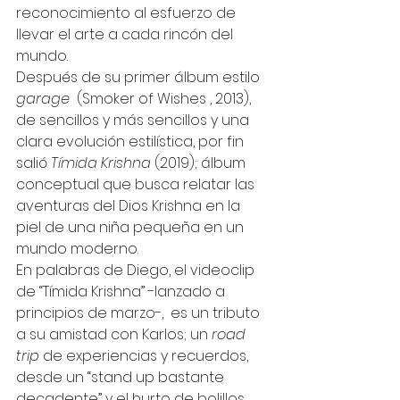
reconocimiento al esfuerzo de 
llevar el arte a cada rincón del 
mundo.  
Después de su primer álbum estilo 
garage
  (Smoker of Wishes , 2013), 
de sencillos y más sencillos y una 
clara evolución estilística, por fin 
salió 
Tímida Krishna
 (2019); álbum 
conceptual que busca relatar las 
aventuras del Dios Krishna en la 
piel de una niña pequeña en un 
mundo moderno.  
En palabras de Diego, el videoclip 
de “Tímida Krishna” -lanzado a 
principios de marzo-,  es un tributo 
a su amistad con Karlos; un 
road 
trip
 de experiencias y recuerdos, 
desde un “stand up bastante 
decadente” y el hurto de bolillos 