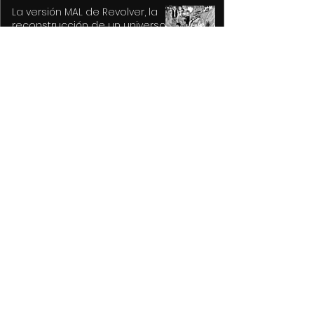
La versión MAL de Revolver, la
reconstrucción de un universo
musical fantástico
Purple Rain, el epicentro de
Prince y su revolución
Prepara Ricardo Moreno la Feria
y Festival Cultural Alfeñique más
grande de la historia de Toluca