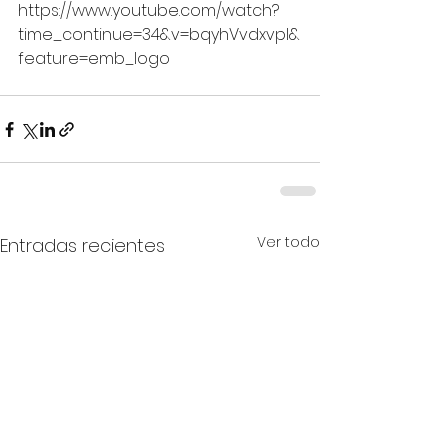
https://www.youtube.com/watch?
time_continue=34&v=bqyhVvdxvpI&
feature=emb_logo
Ver todo
Entradas recientes