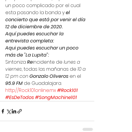
un poco complicado por el cual 
esta pasando la banda y
 el 
concierto que está por venir el día 
12 de diciembre de 2020.
Aquí puedes escuchar la 
entrevista completa:
Aqui puedes escuchar un poco 
más de "La Lupita":
Sintoniza 
Re
incidente de 
lunes a 
viernes
, todas las mañanas de
 10 a 
12 pm con 
Gonzalo Oliveros 
en el 
95.9 FM
 de Guadalajara. 
http://Rock101online.mx
#Rock101
#EsDeTodos
#SongMachine101