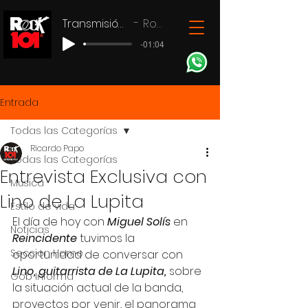
Transmisión en vivo
Rock 101
-01:04
Entrada
Todas las Categorías
Ricardo Papo
Todas las Categorías
Entrevista Exclusiva con
Música
Lino de La Lupita
Estilo de vida
El día de hoy con 
Miguel Solís
 en 
Noticias
Reincidente
 tuvimos la 
Seccion Home
oportunidad de conversar con 
Lino, guitarrista de La Lupita,
 sobre 
Gob Informa
la situación actual de la banda, 
proyectos por venir, el panorama 