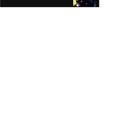
Prepara Ricardo Moreno la Feria
y Festival Cultural Alfeñique más
grande de la historia de Toluca