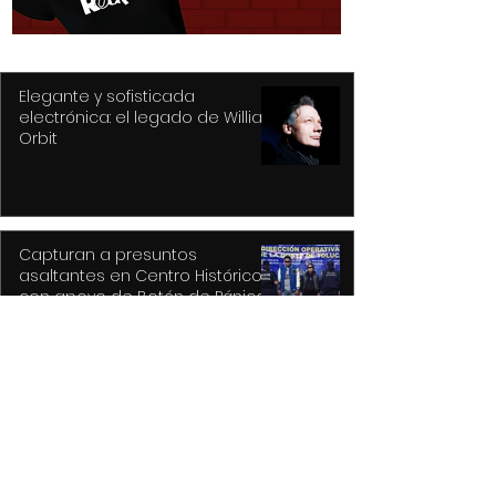
Elegante y sofisticada
electrónica: el legado de William
Orbit
Capturan a presuntos
asaltantes en Centro Histórico
con apoyo de Botón de Pánico y
videovigilancia
Recupera Policía de Toluca dos
vehículos y detiene a sus
conductores