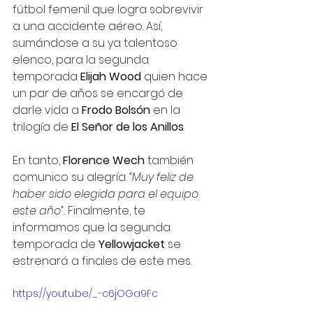
fútbol femenil que logra sobrevivir 
a una accidente aéreo. Así, 
sumándose a su ya talentoso 
elenco, para la segunda 
temporada 
Elijah Wood
 quien hace 
un par de años se encargó de 
darle vida a 
Frodo Bolsón 
en la 
trilogía de 
El Señor de los Anillos
.
En tanto, 
Florence Wech
 también 
comunico su alegría. 
“Muy feliz de 
haber sido elegida para el equipo 
este año”. 
Finalmente, te 
informamos que la segunda 
temporada de 
Yellowjacket
 se 
estrenará a finales de este mes.
https://youtu.be/_-c6jOGa9Fc