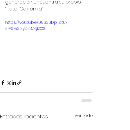
generación encuentra su propio 
“Hotel California”.
https://youtu.be/09839DpTctU?
si=6ie3iSybE3ZgkXXS
Ver todo
Entradas recientes