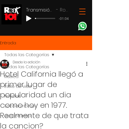
Transmisión en vivo
Rock 101
-01:04
Entrada
Todas las Categorías
Desde la edición
Todas las Categorías
Hotel California llegó a
Música
primer lugar de
Estilo de vida
popularidad un dia
Noticias
como hoy en 1977.
Seccion Home
Realmente de que trata
Gob Informa
la cancion?