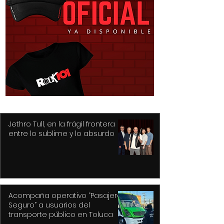
Capturan a presuntos
Recupera Polic
asaltantes en Centro
Toluca dos veh
Histórico con apoyo de
detiene a sus
Botón de Pánico y
conductores
videovigilancia
Jethro Tull, en la frágil frontera
entre lo sublime y lo absurdo
Acompaña operativo “Pasajero
Seguro” a usuarios del
transporte público en Toluca