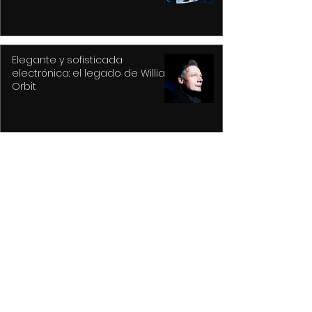
Elegante y sofisticada
electrónica: el legado de William
Orbit
Capturan a presuntos
asaltantes en Centro Histórico
con apoyo de Botón de Pánico y
videovigilancia
Recupera Policía de Toluca dos
vehículos y detiene a sus
conductores