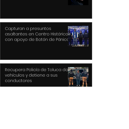
Capturan a presuntos
asaltantes en Centro Histórico
con apoyo de Botón de Pánico y
videovigilancia
Recupera Policía de Toluca dos
vehículos y detiene a sus
conductores
La versión MAL de Revolver, la
reconstrucción de un universo
musical fantástico