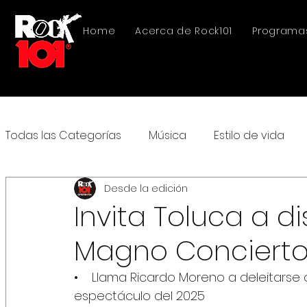
Home
Acerca de Rock101
Programa
Todas las Categorías
Música
Estilo de vida
Desde la edición
Invita Toluca a dis
Magno Concierto
•    Llama Ricardo Moreno a deleitarse 
espectáculo del 2025 