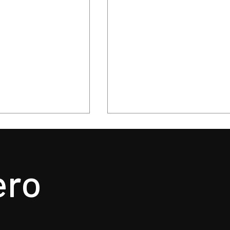
ero
Policía de Toluca
Prepara Ricardo Moreno
los y detiene a
Feria y Festival Cultural