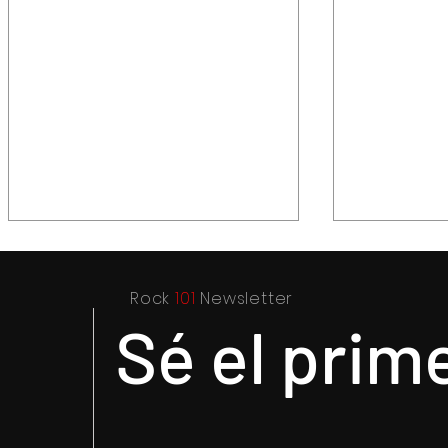
Rock
101
Newsletter
Sé el prim
Capturan a presuntos
Recupera 
asaltantes en Centro
dos vehícu