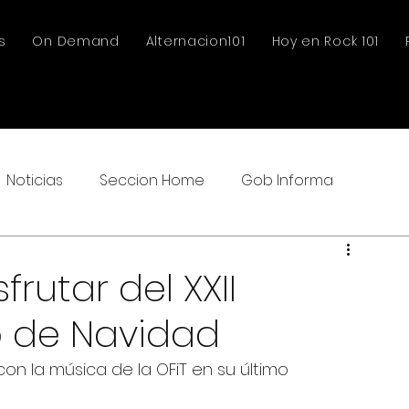
s
On Demand
Alternacion101
Hoy en Rock 101
Noticias
Seccion Home
Gob Informa
frutar del XXII
 de Navidad
con la música de la OFiT en su último 