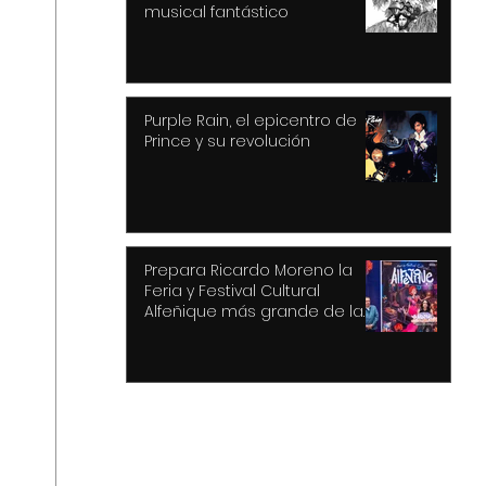
musical fantástico
Purple Rain, el epicentro de
Prince y su revolución
Prepara Ricardo Moreno la
Feria y Festival Cultural
Alfeñique más grande de la
historia de Toluca