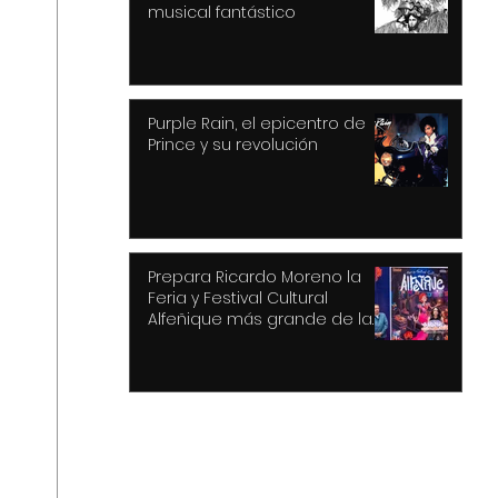
musical fantástico
Purple Rain, el epicentro de
Prince y su revolución
Prepara Ricardo Moreno la
Feria y Festival Cultural
Alfeñique más grande de la
historia de Toluca