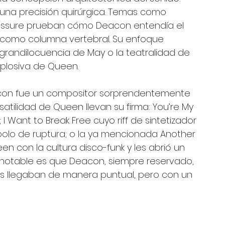
e una precisión quirúrgica. Temas como 
ressure prueban cómo Deacon entendía el 
como columna vertebral. Su enfoque 
randilocuencia de May o la teatralidad de 
xplosiva de Queen.
eacon fue un compositor sorprendentemente 
satilidad de Queen llevan su firma: You’re My 
 I Want to Break Free cuyo riff de sintetizador 
ímbolo de ruptura; o la ya mencionada Another 
n con la cultura disco-funk y les abrió un 
notable es que Deacon, siempre reservado, 
s llegaban de manera puntual, pero con un 