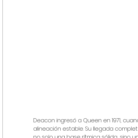
Deacon ingresó a Queen en 1971, cuan
alineación estable. Su llegada comple
no solo una base rítmica sólida, sino 