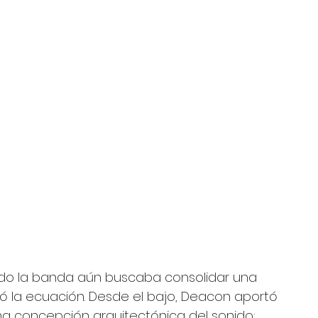
do la banda aún buscaba consolidar una 
tó la ecuación. Desde el bajo, Deacon aportó 
una concepción arquitectónica del sonido: 