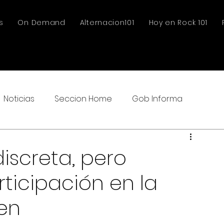
s
On Demand
Alternacion101
Hoy en Rock 101
Noticias
Seccion Home
Gob Informa
iscreta, pero
ticipación en la
en