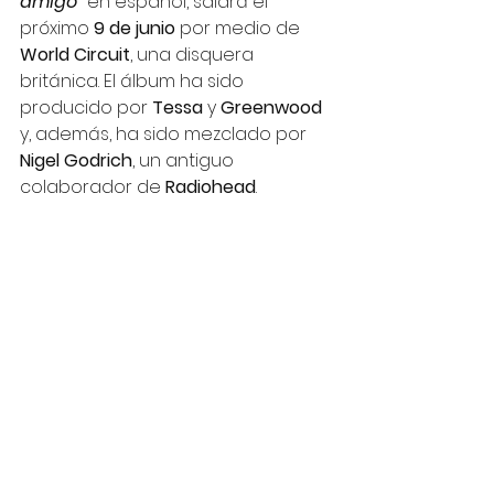
amigo”
en español, saldrá el 
próximo 
9 de junio
 por medio de 
World Circuit
, una disquera 
británica. El álbum ha sido 
producido por 
Tessa 
y 
Greenwood 
y, además, ha sido mezclado por 
Nigel Godrich
, un antiguo 
colaborador de 
Radiohead
. 