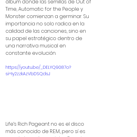
álbum donde las semillas de Out of 
Time, Automatic for the People y 
Monster comienzan a germinar. Su 
importancia no solo radica en la 
calidad de las canciones, sino en 
su papel estratégico dentro de 
una narrativa musical en 
constante evolución.
https://youtu.be/_DELYQ9087o?
si=Iy2zzkAzVbDSQdsJ
Life’s Rich Pageant no es el disco 
más conocido de R.E.M., pero sí es 