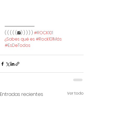
( ( ( ( (📻) ) ) ) ) 
#ROCK101
¿Sabes qué es #Rock101Más
#EsDeTodos
Ver todo
Entradas recientes