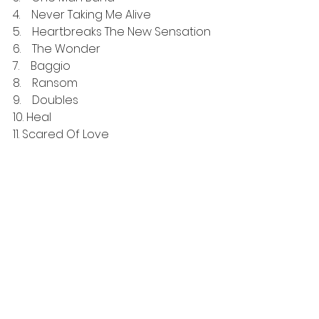
4.    Never Taking Me Alive
5.    Heartbreaks The New Sensation
6.    The Wonder
7.    Baggio
8.    Ransom
9.    Doubles
10. Heal
11. Scared Of Love