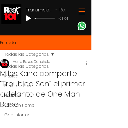
Transmisión en vivo
Rock 101
-01:04
Entrada
Todas las Categorías
Maira Rayas Canchola
Todas las Categorías
Miles Kane comparte
Música
“Troubled Son” el primer
Estilo de vida
adelanto de One Man
Noticias
Band
Seccion Home
Gob Informa