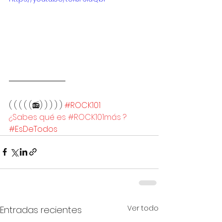
( ( ( ( (📻) ) ) ) ) 
#ROCK101
¿Sabes qué es #ROCK101más ?
#EsDeTodos
Ver todo
Entradas recientes