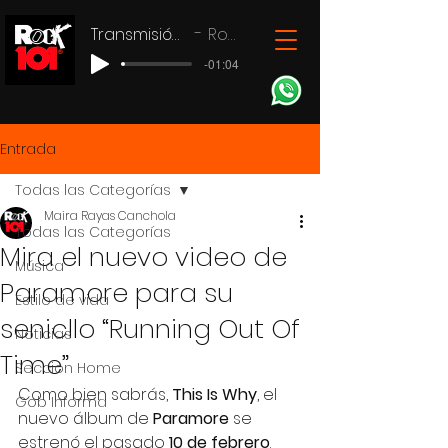
Transmisión en vivo
Rock 101
-01:04
Entrada
Todas las Categorías
Maira Rayas Canchola
Todas las Categorías
Mira el nuevo video de
Música
Paramore para su
Estilo de vida
senicllo “Running Out Of
Noticias
Time”
Seccion Home
Como bien sabrás, 
This Is Why
, el 
Gob Informa
nuevo álbum de 
Paramore
 se 
estrenó el pasado 
10 de febrero
. 