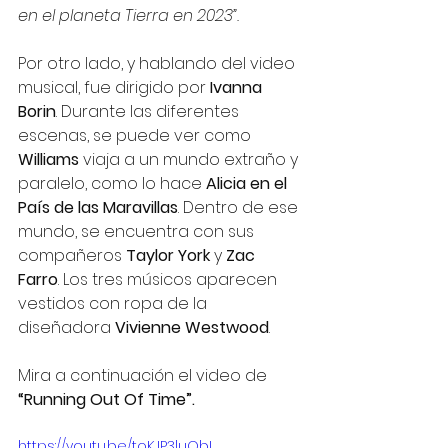
en el planeta Tierra en 2023”.
Por otro lado, y hablando del video 
musical, fue dirigido por 
Ivanna 
Borin
. Durante las diferentes 
escenas, se puede ver como 
Williams
 viaja a un mundo extraño y 
paralelo, como lo hace 
Alicia en el 
País de las Maravillas
. Dentro de ese 
mundo, se encuentra con sus 
compañeros 
Taylor York 
y 
Zac 
Farro
. Los tres músicos aparecen 
vestidos con ropa de la 
diseñadora 
Vivienne Westwood
.
Mira a continuación el video de 
“Running Out Of Time”.
https://youtu.be/toKJP3luQbI