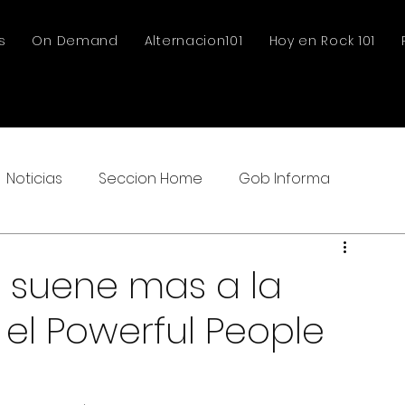
s
On Demand
Alternacion101
Hoy en Rock 101
Noticias
Seccion Home
Gob Informa
 suene mas a la
e el Powerful People