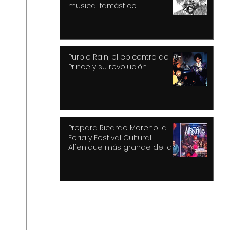
musical fantástico
Purple Rain, el epicentro de
Prince y su revolución
Prepara Ricardo Moreno la
Feria y Festival Cultural
Alfeñique más grande de la
historia de Toluca