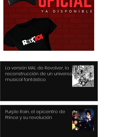
Detiene Policía de
Construye Tol
Toluca a dos con
prepas y mode
vehículos robados;
diez espacios
recuperan auto y
deportivos
motocicleta
La versión MAL de Revolver, la
reconstrucción de un universo
musical fantástico
Purple Rain, el epicentro de
Prince y su revolución