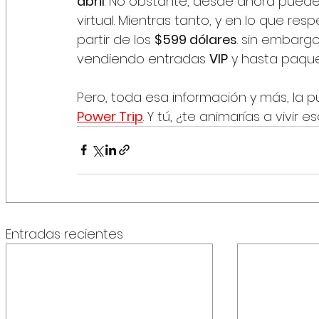
abril
. No obstante, desde ahora puedes i
virtual. Mientras tanto, y en lo que res
partir de los 
$599 dólares
. sin embarg
vendiendo entradas 
VIP
 y hasta paque
Pero, toda esa información y más, la p
Power Trip
. Y tú, ¿te animarías a vivir
Entradas recientes