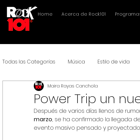
Home
Acerca de Rock101
Programa
Todas las Categorías
Música
Estilo de vida
Maira Rayas Canchola
Power Trip un nue
Después de varios días llenos de rumore
marzo
, se ha confirmado la llegada de
evento masivo pensado y proyectado 