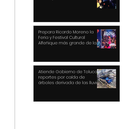
Prepara Ricardo Moreno la
Feria y Festival Cultural
Alfeñique más grande de la
historia de Toluca
Atiende Gobierno de Toluca
reportes por caída de
árboles derivada de las lluvias
y fuertes vientos