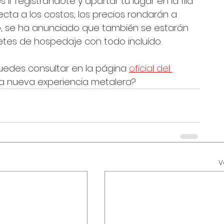
r registrándote y apartar tu lugar en la fila 
pecta a los costos, los precios rondarán a 
o, se ha anunciado que también se estarán 
tes de hospedaje con todo incluido. 
uedes consultar en la página 
oficial del 
 esa nueva experiencia metalera?
V