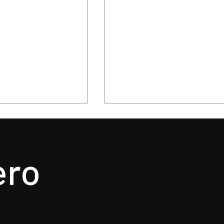
ero
. nunca un mejor
La delicadeza poetica 
a un gran álbum,
Oscar Wilde, confirmad