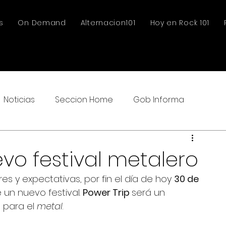
s
On Demand
Alternacion101
Hoy en Rock 101
Noticias
Seccion Home
Gob Informa
vo festival metalero
s y expectativas, por fin el día de hoy 
30 de 
 un nuevo festival. 
Power Trip 
será un 
para el 
metal
. 