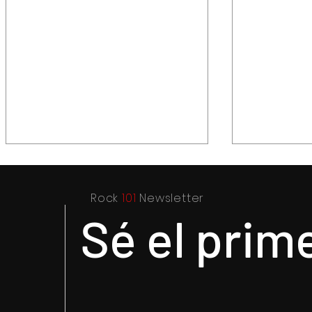
Rock
101
Newsletter
Sé el prim
Purple Rain, el epicentro de
Hysteria..
Prince y su revolución
título par