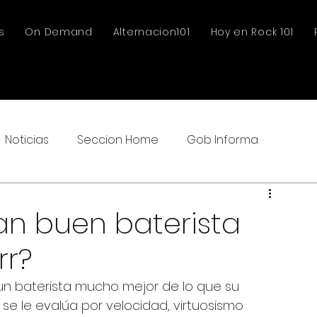
s
On Demand
Alternacion101
Hoy en Rock 101
Noticias
Seccion Home
Gob Informa
n buen baterista
rr?
 un baterista mucho mejor de lo que su 
 se le evalúa por velocidad, virtuosismo 