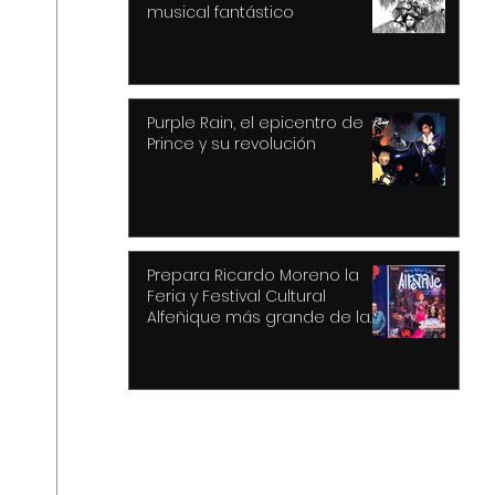
musical fantástico
Purple Rain, el epicentro de
Prince y su revolución
Prepara Ricardo Moreno la
Feria y Festival Cultural
Alfeñique más grande de la
historia de Toluca