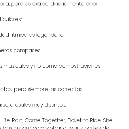
la, pero es extraordinariamente difícil.
iculares:
dad rítmica es legendaria.
imeros compases.
ses musicales y no como demostraciones 
tas, pero siempre las correctas.
 a estilos muy distintos.
ife, Rain, Come Together, Ticket to Ride, She 
s basta para comprobar que sus partes de 