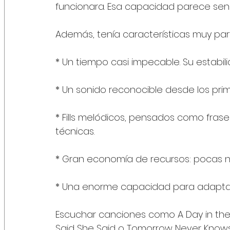
funcionara. Esa capacidad parece sencil
Además, tenía características muy part
* Un tiempo casi impecable. Su estabili
* Un sonido reconocible desde los pr
* Fills melódicos, pensados como fra
técnicas.
* Gran economía de recursos: pocas no
* Una enorme capacidad para adaptarse
Escuchar canciones como A Day in the L
Said She Said o Tomorrow Never Know