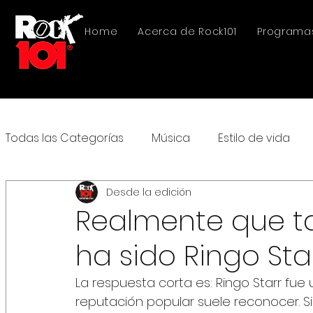
Home
Acerca de Rock101
Programa
Todas las Categorías
Música
Estilo de vida
Desde la edición
Realmente que ta
ha sido Ringo Sta
La respuesta corta es: Ringo Starr fue
reputación popular suele reconocer. Si