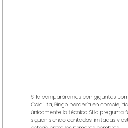
Si lo comparáramos con gigantes como N
Colaiuta, Ringo perdería en complejida
únicamente la técnica. Si la pregunta
siguen siendo cantadas, imitadas y e
estaría entre los primeros nombres.