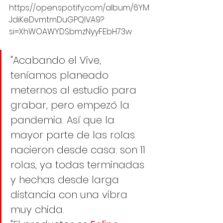
https://open.spotify.com/album/6YM
JdiKeDvmtmDuGPQIVA9?
si=XhWOAWYDSbmzNyyFEbH73w
"Acabando el Vive, 
teníamos planeado 
meternos al estudio para 
grabar, pero empezó la 
pandemia. Así que la 
mayor parte de las rolas 
nacieron desde casa: son 11 
rolas, ya todas terminadas 
y hechas desde larga 
distancia con una vibra 
muy chida. 