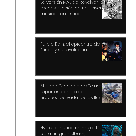
La versión MAL de Revolver, la
reconstrucción de un universo
musical fantástico
Purple Rain, el epicentro de
Prince y su revolución
Atiende Gobierno de Toluca
reportes por caída de
árboles derivada de las lluvias
y fuertes vientos
Hysteria... nunca un mejor título
para un gran álbum,