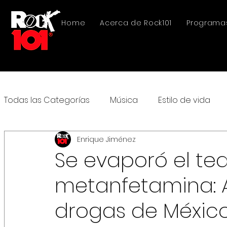
Home
Acerca de Rock101
Programa
Todas las Categorías
Música
Estilo de vida
Enrique Jiménez
Se evaporó el teq
metanfetamina: As
drogas de México