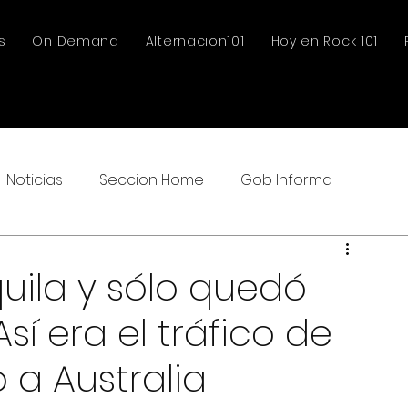
s
On Demand
Alternacion101
Hoy en Rock 101
Noticias
Seccion Home
Gob Informa
uila y sólo quedó
í era el tráfico de
 a Australia