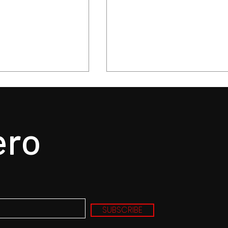
ero
comercial tiene
Los bancos no prestan 
ara esquivar las
su apuesta a capitalizar
Banxico
SHCP
SUBSCRIBE