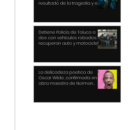
resultado de la tragedia y el
drama
Detiene Policía de Toluca a
dos con vehículos robados;
recuperan auto y motocicleta
La delicadeza poetica de
Oscar Wilde, confirmada en la
obra maestra de Norman
Cook