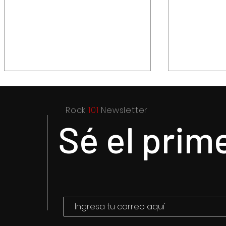
Rock
101
Newsletter
Sé el prim
Ricardo Monreal pide
La banca 
parlamento abierto para
blindaje p
discutir la Ley Minera
quiebras: 