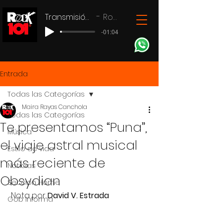
Transmisión en vivo
Rock 101
-01:04
Entrada
Todas las Categorías
Maira Rayas Canchola
Todas las Categorías
Te presentamos “Puna”,
Música
el viaje astral musical
Estilo de vida
más reciente de
Noticias
Obsydian
Seccion Home
 Nota por 
David V. Estrada
Gob Informa