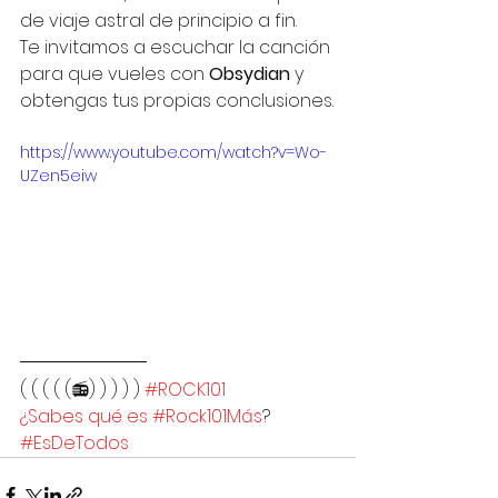
de viaje astral de principio a fin.
Te invitamos a escuchar la canción 
para que vueles con 
Obsydian
 y 
obtengas tus propias conclusiones.
https://www.youtube.com/watch?v=Wo-
UZen5eiw
( ( ( ( (📻) ) ) ) ) 
#ROCK101
¿Sabes qué es #Rock101Más
?
#EsDeTodos