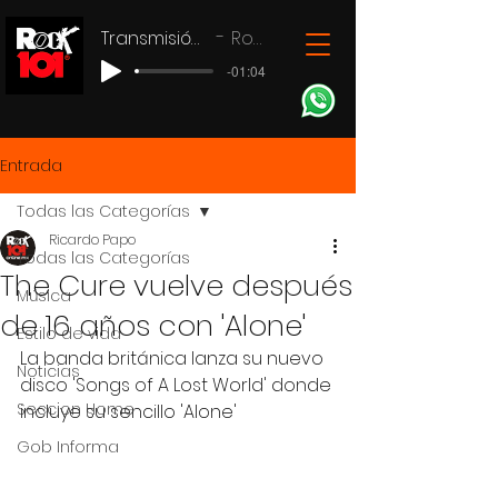
Transmisión en vivo
Rock 101
-01:04
Entrada
Todas las Categorías
Ricardo Papo
Todas las Categorías
The Cure vuelve después
Música
de 16 años con 'Alone'
Estilo de vida
La banda británica lanza su nuevo 
Noticias
disco 'Songs of A Lost World' donde 
Seccion Home
incluye su sencillo 'Alone'
Gob Informa