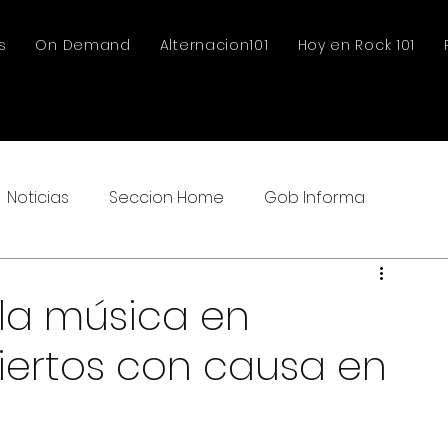
s
On Demand
Alternacion101
Hoy en Rock 101
Noticias
Seccion Home
Gob Informa
 la música en
ciertos con causa en