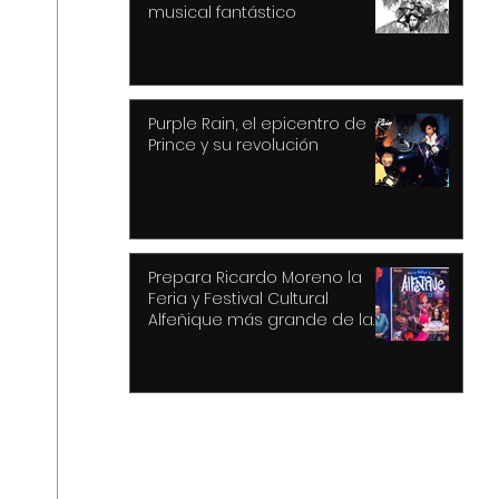
musical fantástico
Purple Rain, el epicentro de
Prince y su revolución
Prepara Ricardo Moreno la
Feria y Festival Cultural
Alfeñique más grande de la
historia de Toluca