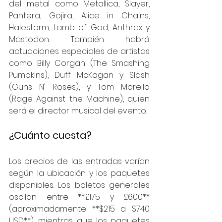
del metal como Metallica, Slayer, 
Pantera, Gojira, Alice in Chains, 
Halestorm, Lamb of God, Anthrax y 
Mastodon. También habrá 
actuaciones especiales de artistas 
como Billy Corgan (The Smashing 
Pumpkins), Duff McKagan y Slash 
(Guns N' Roses), y Tom Morello 
(Rage Against the Machine), quien 
será el director musical del evento.
¿Cuánto cuesta?
Los precios de las entradas varían 
según la ubicación y los paquetes 
disponibles. Los boletos generales 
oscilan entre **£175 y £600** 
(aproximadamente **$215 a $740 
USD**), mientras que los paquetes 