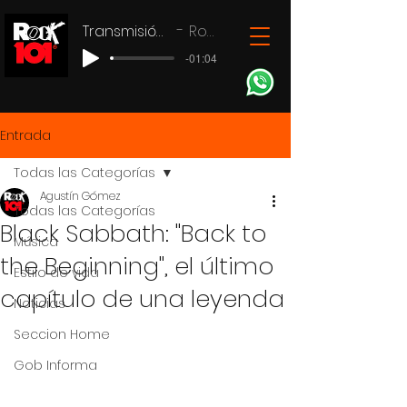
Transmisión en vivo
Rock 101
-01:04
Entrada
Todas las Categorías
Agustín Gómez
Todas las Categorías
Black Sabbath: "Back to
Música
the Beginning", el último
Estilo de vida
capítulo de una leyenda
Noticias
Seccion Home
Gob Informa