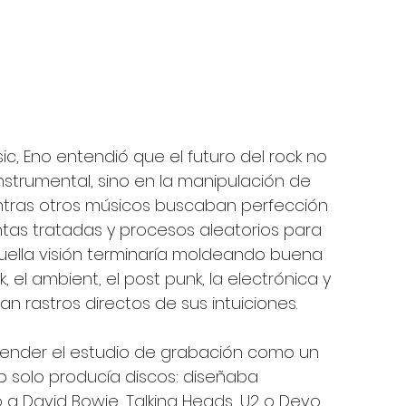
, Eno entendió que el futuro del rock no 
strumental, sino en la manipulación de 
ntras otros músicos buscaban perfección 
intas tratadas y procesos aleatorios para 
uella visión terminaría moldeando buena 
 el ambient, el post punk, la electrónica y 
rastros directos de sus intuiciones.
tender el estudio de grabación como un 
 solo producía discos: diseñaba 
 a David Bowie, Talking Heads, U2 o Devo, 