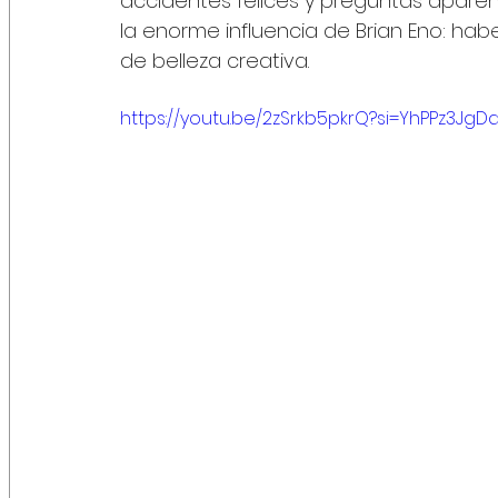
accidentes felices y preguntas aparen
la enorme influencia de Brian Eno: hab
de belleza creativa.
https://youtu.be/2zSrkb5pkrQ?si=YhPPz3JgDa