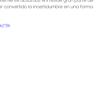
temente absurdas. Ahí reside gran parte de 
er convertido la incertidumbre en una forma 
kjT7Bk