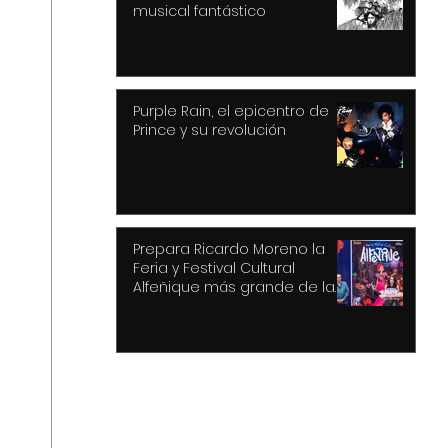
musical fantástico
Purple Rain, el epicentro de
Prince y su revolución
Prepara Ricardo Moreno la
Feria y Festival Cultural
Alfeñique más grande de la
historia de Toluca