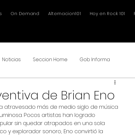
s
On Demand
Alternacion101
Hoy en Rock 101
Noticias
Seccion Home
Gob Informa
ventiva de Brian Eno
 ha atravesado más de medio siglo de música 
inosa. Pocos artistas han logrado 
pular sin quedar atrapados en una sola 
co y explorador sonoro, Eno convirtió la 