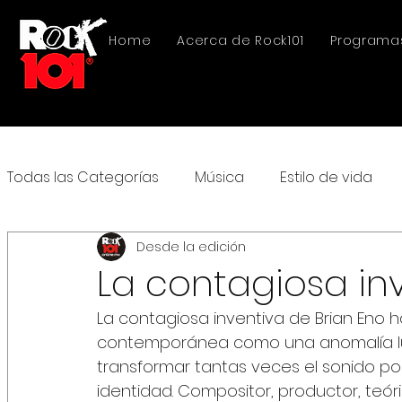
Home
Acerca de Rock101
Programa
Todas las Categorías
Música
Estilo de vida
Desde la edición
La contagiosa in
La contagiosa inventiva de Brian Eno
contemporánea como una anomalía lum
transformar tantas veces el sonido po
identidad. Compositor, productor, teóri