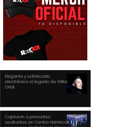
Recupera Policía de
Prepara Ricard
Toluca dos vehículos y
Moreno la Feria
detiene a sus
Festival Cultura
conductores
Alfeñique más
de la historia 
Elegante y sofisticada
electrónica: el legado de William
Orbit
Capturan a presuntos
asaltantes en Centro Histórico