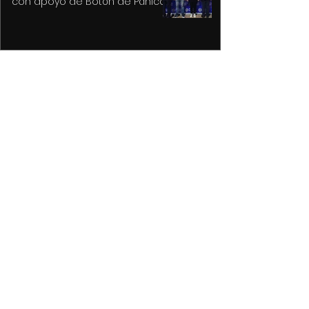
con apoyo de Botón de Pánico y
videovigilancia
Recupera Policía de Toluca dos
vehículos y detiene a sus
conductores
La versión MAL de Revolver, la
reconstrucción de un universo
musical fantástico
Purple Rain, el epicentro de
Prince y su revolución