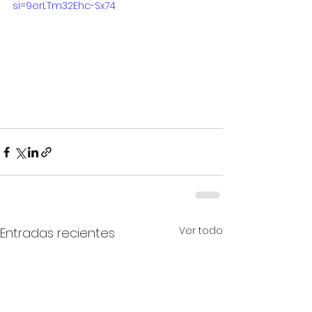
si=9erLTm32Ehc-Sx74
Ver todo
Entradas recientes