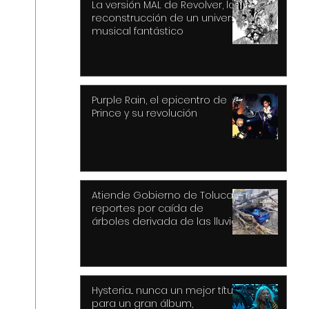
La versión MAL de Revolver, la
reconstrucción de un universo
musical fantástico
Purple Rain, el epicentro de
Prince y su revolución
Atiende Gobierno de Toluca
reportes por caída de
árboles derivada de las lluvias
y fuertes vientos
Hysteria... nunca un mejor título
para un gran álbum,