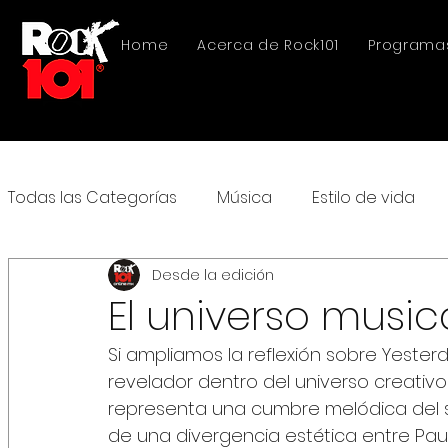
Home
Acerca de Rock101
Programa
Todas las Categorías
Música
Estilo de vida
Desde la edición
El universo music
Si ampliamos la reflexión sobre Yeste
revelador dentro del universo creativo
representa una cumbre melódica del sig
de una divergencia estética entre Pau