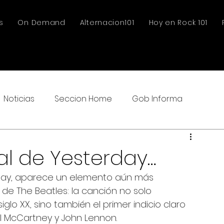
s
On Demand
Alternacion101
Hoy en Rock 101
Noticias
Seccion Home
Gob Informa
al de Yesterday…
rday, aparece un elemento aún más 
 de The Beatles: la canción no solo 
lo XX, sino también el primer indicio claro 
l McCartney y John Lennon.