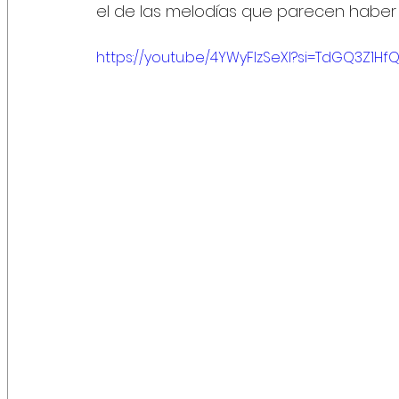
el de las melodías que parecen haber 
https://youtu.be/4YWyFIzSeXI?si=TdGQ3Z1H