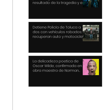
resultado de la tragedia y el
drama
Detiene Policía de Toluca a
dos con vehículos robados;
recuperan auto y motocicleta
La delicadeza poetica de
Oscar Wilde, confirmada en la
obra maestra de Norman
Cook