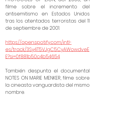
filme sobre el incremento del 
antisemitismo en Estados Unidos 
tras los atentados terroristas del 11 
de septiembre de 2001.
https://open.spotify.com/intl-
es/track/3Sy4T5VJgC5CyAWowdveE
E?si=0f881b50c4b54654
También despunta el documental 
NOTES ON MARIE MENKER, filme sobre 
la cineasta vanguardista del mismo 
nombre.
Vamos a terminar este viaje 
fílmico–musical a lo largo de la 
obra de Jhohn Zorn como 
compositor de música para cine 