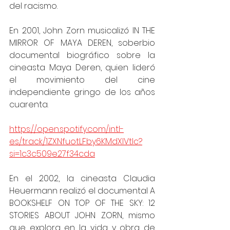
del racismo.
En 2001, John Zorn musicalizó IN THE 
MIRROR OF MAYA DEREN, soberbio 
documental biográfico sobre la 
cineasta Maya Deren, quien lideró 
el movimiento del cine 
independiente gringo de los años 
cuarenta.
https://open.spotify.com/intl-
es/track/1ZXNfuotLFby6KMdXlVtlc?
si=1c3c509e27f34cda
En el 2002, la cineasta Claudia 
Heuermann realizó el documental A 
BOOKSHELF ON TOP OF THE SKY: 12 
STORIES ABOUT JOHN ZORN, mismo 
que explora en la vida y obra de 