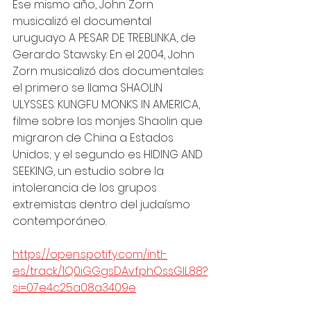
Ese mismo año, John Zorn 
musicalizó el documental 
uruguayo A PESAR DE TREBLINKA, de 
Gerardo Stawsky. En el 2004, John 
Zorn musicalizó dos documentales: 
el primero se llama SHAOLIN 
ULYSSES: KUNGFU MONKS IN AMERICA, 
filme sobre los monjes Shaolin que 
migraron de China a Estados 
Unidos; y el segundo es HIDING AND 
SEEKING, un estudio sobre la 
intolerancia de los grupos 
extremistas dentro del judaísmo 
contemporáneo.
https://open.spotify.com/intl-
es/track/1Q0iGGgsDAvfphOssGlL88?
si=07e4c25a08a3409e