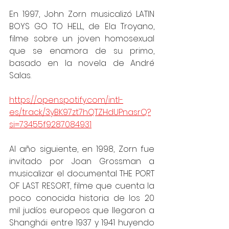
En 1997, John Zorn musicalizó LATIN 
BOYS GO TO HELL, de Ela Troyano, 
filme sobre un joven homosexual 
que se enamora de su primo, 
basado en la novela de André 
Salas.
https://open.spotify.com/intl-
es/track/3yBK97zt7hQTZHdUPnasrQ?
si=73455f9287084931
Al año siguiente, en 1998, Zorn fue 
invitado por Joan Grossman a 
musicalizar el documental THE PORT 
OF LAST RESORT, filme que cuenta la 
poco conocida historia de los 20 
mil judíos europeos que llegaron a 
Shanghái entre 1937 y 1941 huyendo 