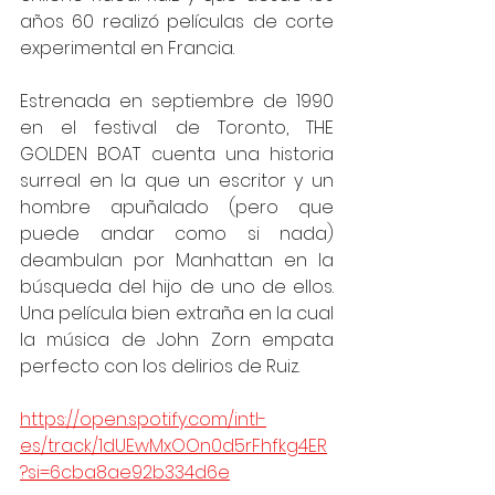
años 60 realizó películas de corte 
experimental en Francia.
Estrenada en septiembre de 1990 
en el festival de Toronto, THE 
GOLDEN BOAT cuenta una historia 
surreal en la que un escritor y un 
hombre apuñalado (pero que 
puede andar como si nada) 
deambulan por Manhattan en la 
búsqueda del hijo de uno de ellos. 
Una película bien extraña en la cual 
la música de John Zorn empata 
perfecto con los delirios de Ruiz.
https://open.spotify.com/intl-
es/track/1dUEwMxOOn0d5rFhfkg4ER
?si=6cba8ae92b334d6e