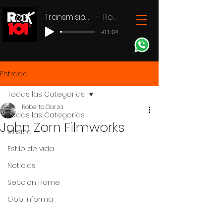
Transmisión en vivo
Rock 101
-01:04
Entrada
Todas las Categorías
Roberto Garza
Todas las Categorías
John Zorn Filmworks
Música
Estilo de vida
Noticias
Seccion Home
Gob Informa