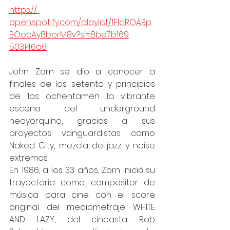
https:// 
open.spotify.com/playlist/1FIdROABp
BOocAy8borM8v?si=8be7b169
503146a6
John Zorn se dio a conocer a 
finales de los setenta y principios 
de los ochentamen la vibrante 
escena del underground 
neoyorquino, gracias a sus 
proyectos vanguardistas como 
Naked City, mezcla de jazz y noise 
extremos. 
En 1986, a los 33 años, Zorn inició su 
trayectoria como compositor de 
música para cine con el score 
original del mediometraje WHITE 
AND LAZY, del cineasta Rob 