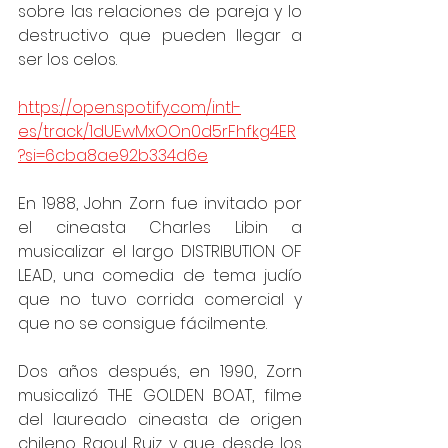
sobre las relaciones de pareja y lo 
destructivo que pueden llegar a 
ser los celos.
https://open.spotify.com/intl-
es/track/1dUEwMxOOn0d5rFhfkg4ER
?si=6cba8ae92b334d6e
En 1988, John Zorn fue invitado por 
el cineasta Charles Libin a 
musicalizar el largo DISTRIBUTION OF 
LEAD, una comedia de tema judío 
que no tuvo corrida comercial y 
que no se consigue fácilmente.
Dos años después, en 1990, Zorn 
musicalizó THE GOLDEN BOAT, filme 
del laureado cineasta de origen 
chileno Raoul Ruiz y que desde los 