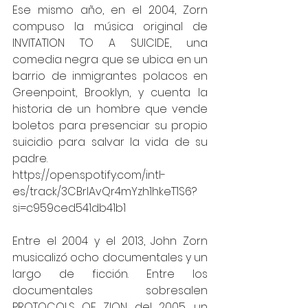
Ese mismo año, en el 2004, Zorn 
compuso la música original de 
INVITATION TO A SUICIDE, una 
comedia negra que se ubica en un 
barrio de inmigrantes polacos en 
Greenpoint, Brooklyn, y cuenta la 
historia de un hombre que vende 
boletos para presenciar su propio 
suicidio para salvar la vida de su 
padre.
https://open.spotify.com/intl-
es/track/3CBrIAvQr4mYzh1hkeT1S6?
si=c959ced541db41b1
Entre el 2004 y el 2013, John Zorn 
musicalizó ocho documentales y un 
largo de ficción. Entre los 
documentales sobresalen 
PROTOCOLS OF ZION, del 2005, un 