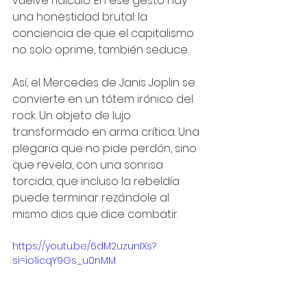
vuelve ridículo. En ese gesto hay 
una honestidad brutal: la 
conciencia de que el capitalismo 
no solo oprime, también seduce.
Así, el Mercedes de Janis Joplin se 
convierte en un tótem irónico del 
rock. Un objeto de lujo 
transformado en arma crítica. Una 
plegaria que no pide perdón, sino 
que revela, con una sonrisa 
torcida, que incluso la rebeldía 
puede terminar rezándole al 
mismo dios que dice combatir.
https://youtu.be/6dM2uzunIXs?
si=io1icqY9Gs_u0nMM