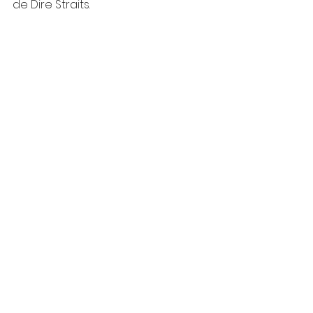
de Dire Straits.
https://youtu.be/1YhR5UfaAzM?
si=XcACTruihhpKNI1V