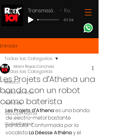
Transmisión en vivo
Rock 101
-01:04
Entrada
Todas las Categorías
Maira Rayas Canchola
Todas las Categorías
Les Projets d’Athena una
Música
banda con un robot
Estilo de vida
como baterista
Noticias
Les Projets d’Athena 
es una banda 
Seccion Home
de 
electro-metal
 bastante 
Gob Informa
particular. Conformada por la 
vocalista 
La Déesse Athéna 
y el 