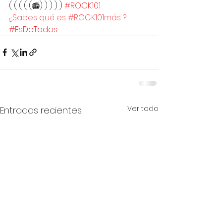
( ( ( ( (📻) ) ) ) ) 
#ROCK101
¿Sabes qué es #ROCK101más ?
#EsDeTodos
Ver todo
Entradas recientes