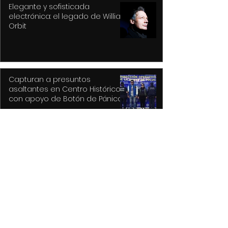
Elegante y sofisticada
electrónica: el legado de William
Orbit
Capturan a presuntos
asaltantes en Centro Histórico
con apoyo de Botón de Pánico y
videovigilancia
Recupera Policía de Toluca dos
vehículos y detiene a sus
conductores
La versión MAL de Revolver, la