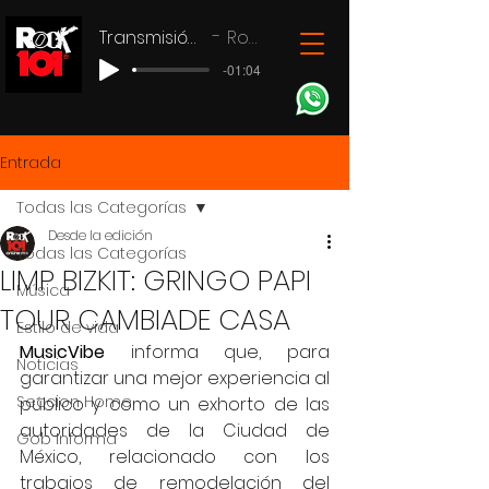
Transmisión en vivo
Rock 101
-01:04
Entrada
Todas las Categorías
Desde la edición
Todas las Categorías
LIMP BIZKIT: GRINGO PAPI
Música
TOUR CAMBIADE CASA
Estilo de vida
MusicVibe 
informa que, para 
Noticias
garantizar una mejor experiencia al 
Seccion Home
público y como un exhorto de las 
autoridades de la Ciudad de 
Gob Informa
México, relacionado con los 
trabajos de remodelación del 