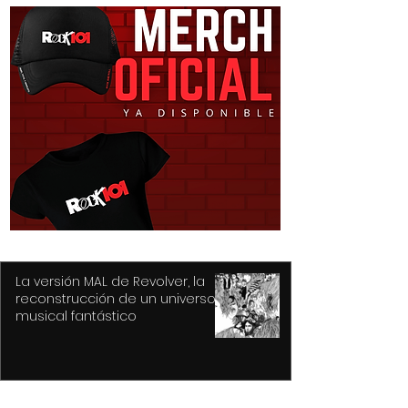
Purple Rain, el epicentro
Atiende Gobie
de Prince y su
Toluca reporte
revolución
caída de árbol
derivada de las 
fuertes vientos
La versión MAL de Revolver, la
reconstrucción de un universo
musical fantástico