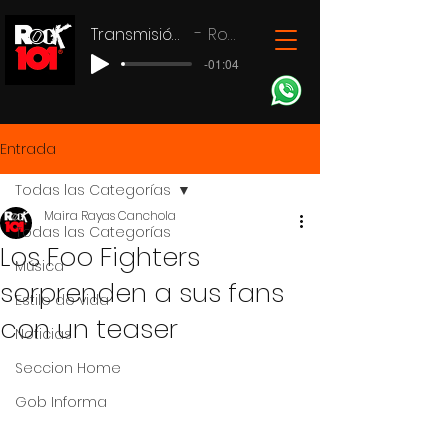
Transmisión en vivo
Rock 101
-01:04
Entrada
Todas las Categorías
Maira Rayas Canchola
Todas las Categorías
Los Foo Fighters
Música
sorprenden a sus fans
Estilo de vida
con un teaser
Noticias
Seccion Home
Gob Informa