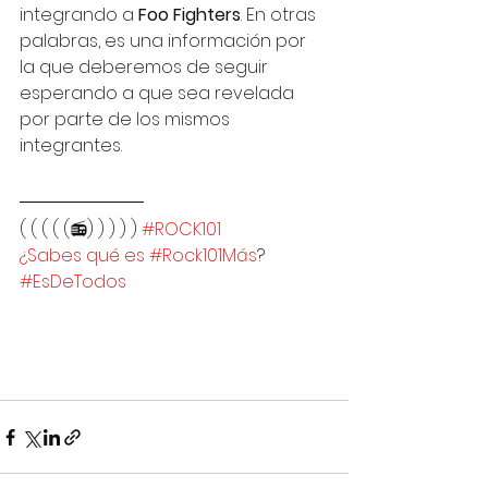
integrando a 
Foo Fighters
. En otras 
palabras, es una información por 
la que deberemos de seguir 
esperando a que sea revelada 
por parte de los mismos 
integrantes. 
( ( ( ( (📻) ) ) ) ) 
#ROCK101
¿Sabes qué es #Rock101Más
?
#EsDeTodos