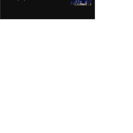
videovigilancia
Recupera Policía de Toluca dos
vehículos y detiene a sus
conductores
La versión MAL de Revolver, la
reconstrucción de un universo
musical fantástico
Purple Rain, el epicentro de
Prince y su revolución