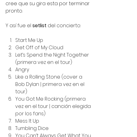
cree que su gira esta por terminar 
pronto.
Y así fue el 
setlist
 del concierto:
Start Me Up
Get Off of My Cloud
Let’s Spend the Night Together 
(primera vez en el tour)
Angry
Like a Rolling Stone (cover a 
Bob Dylan | primera vez en el 
tour)
You Got Me Rocking (primera 
vez en el tour | canción elegida 
por los fans)
Mess It Up
Tumbling Dice
You Can’t Always Get What You 