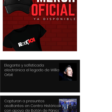
Purple Rain, el epicentro
Hysteria... nunc
de Prince y su
mejor título pa
revolución
gran álbum, re
de la tragedia y
drama
Elegante y sofisticada
electrónica: el legado de William
Orbit
Capturan a presuntos
asaltantes en Centro Histórico
con apoyo de Botón de Pánico y