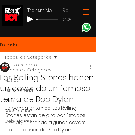
Transmisión en vivo
Rock 101
-01:04
Entrada
Todas las Categorías
Ricardo Papo
Todas las Categorías
Los Rolling Stones hacen
Música
un cover de un famoso
Estilo de vida
tema de Bob Dylan
Noticias
La banda británica, Los Rolling 
Seccion Home
Stones estan de gira por Estados 
Gob Informa
Unidos, cantando algunos covers 
de canciones de Bob Dylan