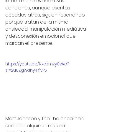
intacta su relevancia. Sus 
canciones, aunque escritas 
décadas atrás, siguen resonando 
porque tratan de la misma 
ansiedad, manipulación mediática 
y desconexión emocional que 
marcan el presente.
https://youtu.be/Nxazmzy0vAo?
si=2u0Zgwany4IfivPS
Matt Johnson y The The encarnan 
una rara alquimia: música 