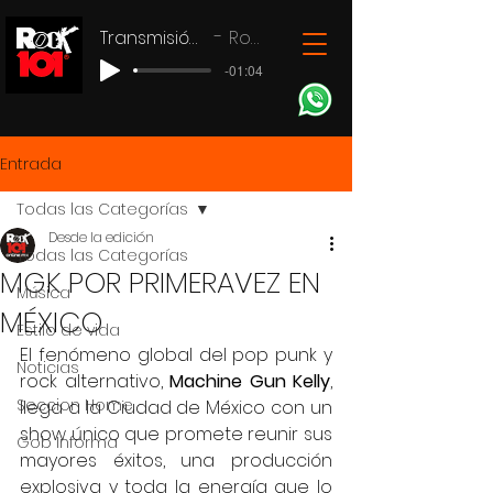
Transmisión en vivo
Rock 101
-01:04
Entrada
Todas las Categorías
Desde la edición
Todas las Categorías
MGK POR PRIMERAVEZ EN
Música
MÉXICO
Estilo de vida
El fenómeno global del pop punk y 
Noticias
rock alternativo, 
Machine Gun Kelly
, 
Seccion Home
llega a la Ciudad de México con un 
show único que promete reunir sus 
Gob Informa
mayores éxitos, una producción 
explosiva y toda la energía que lo 