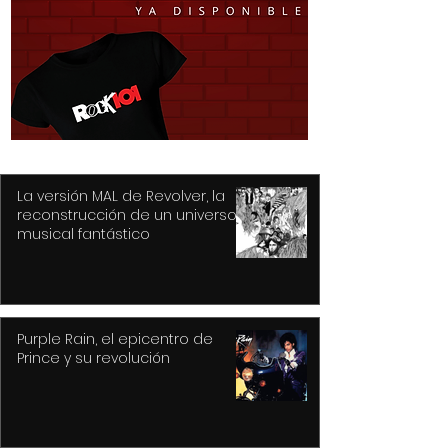
Hysteria... nunca un
La delicadeza 
mejor título para un
de Oscar Wilde
gran álbum, resultado
confirmada en 
de la tragedia y el
maestra de N
drama
Cook
La versión MAL de Revolver, la
reconstrucción de un universo
musical fantástico
Purple Rain, el epicentro de
Prince y su revolución