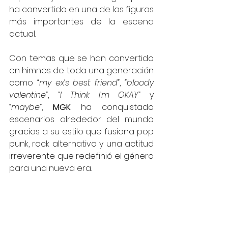
ha convertido en una de las figuras 
más importantes de la escena 
actual.
Con temas que se han convertido 
en himnos de toda una generación 
como 
“my ex’s best friend”
, 
“bloody 
valentine”
, 
“I Think I’m OKAY”
 y 
“maybe”
, 
MGK
 ha conquistado 
escenarios alrededor del mundo 
gracias a su estilo que fusiona pop 
punk, rock alternativo y una actitud 
irreverente que redefinió el género 
para una nueva era.