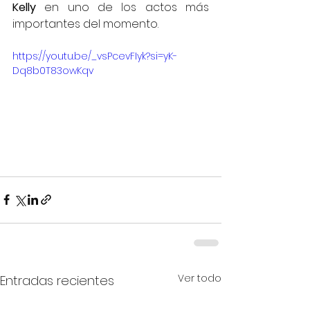
Kelly
 en uno de los actos más 
importantes del momento.
https://youtu.be/_vsPcevFIyk?si=yK-
Dq8b0T83owKqv
Ver todo
Entradas recientes