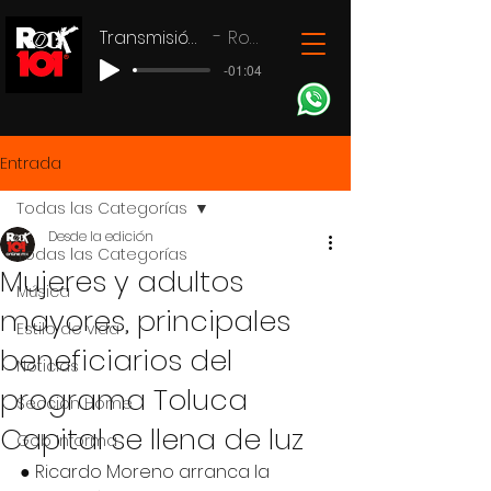
Transmisión en vivo
Rock 101
-01:04
Entrada
Todas las Categorías
Desde la edición
Todas las Categorías
Mujeres y adultos
Música
mayores, principales
Estilo de vida
beneficiarios del
Noticias
programa Toluca
Seccion Home
Capital se llena de luz
Gob Informa
● Ricardo Moreno arranca la 