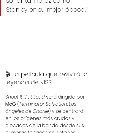
sonar tan feroz como 
Stanley en su mejor época.”
🎬 La película que revivirá la 
leyenda de KISS
Shout It Out Loud
 será dirigida por 
McG
 (
Terminator Salvation
, 
Los 
ángeles de Charlie
) y se centrará 
en los orígenes más crudos y 
alocados de la banda: desde sus 
primeras tocadas en sótanos 