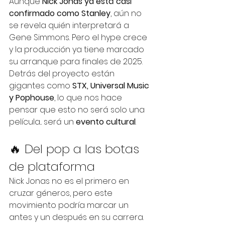
Aunque 
Nick Jonas ya está casi 
confirmado como Stanley
, aún no 
se revela quién interpretará a 
Gene Simmons. Pero el hype crece 
y la producción ya tiene marcado 
su arranque para finales de 2025.
Detrás del proyecto están 
gigantes como 
STX, Universal Music 
y Pophouse
, lo que nos hace 
pensar que esto no será solo una 
película... será un 
evento cultural
.
🔥 Del pop a las botas 
de plataforma
Nick Jonas no es el primero en 
cruzar géneros, pero este 
movimiento podría marcar un 
antes y un después en su carrera. 