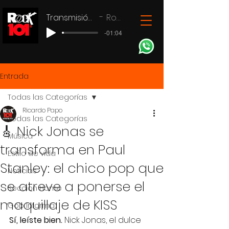
Transmisión en vivo
Rock 101
-01:04
Entrada
Todas las Categorías
Ricardo Papo
Todas las Categorías
🎸 Nick Jonas se
Música
transforma en Paul
Estilo de vida
Stanley: el chico pop que
Noticias
se atreve a ponerse el
Seccion Home
maquillaje de KISS
Gob Informa
Sí, leíste bien.
 Nick Jonas, el dulce 