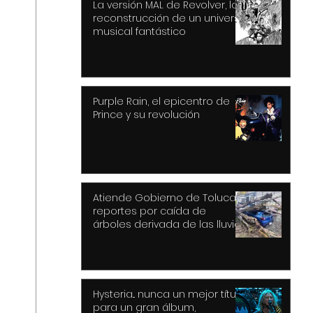
La versión MAL de Revolver, la
reconstrucción de un universo
musical fantástico
Purple Rain, el epicentro de
Prince y su revolución
Atiende Gobierno de Toluca
reportes por caída de
árboles derivada de las lluvias
y fuertes vientos
Hysteria... nunca un mejor título
para un gran álbum,