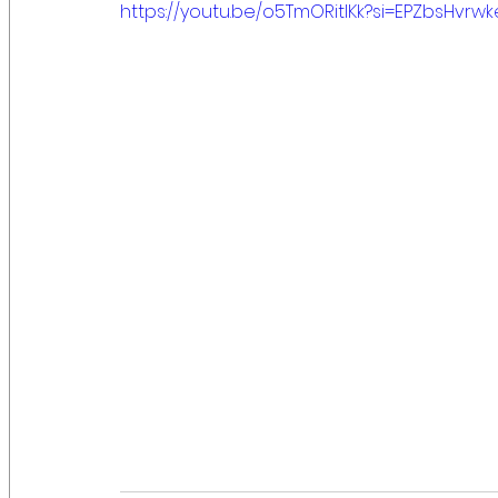
https://youtu.be/o5TmORitlKk?si=EPZbsHvrw