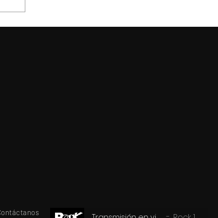
de
a
Contáctanos
Transmisión en vivo
Rock 101