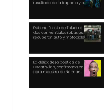
resultado de la tragedia y el
drama
Detiene Policía de Toluca a
dos con vehículos robados;
recuperan auto y motocicleta
La delicadeza poetica de
Oscar Wilde, confirmada en la
obra maestra de Norman
Cook