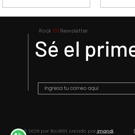
Rock
101
Newsletter
Sé el prim
Purple Rain, el epicentro de
Hysteria..
Prince y su revolución
título par
resultado 
el drama
© 2026 por Rock101. creado por
imandi