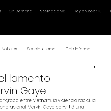
s
On Demand
Alternacion101
Hoy en Rock 101
Noticias
Seccion Home
Gob Informa
 el lamento
rvin Gaye
ngraba entre Vietnam, la violencia racial, la 
eneracional, Marvin Gaye convirtió una 