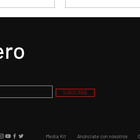
ero
. nunca un mejor
La delicadeza poetica 
a un gran álbum,
Oscar Wilde, confirmad
de la tragedia y
en la obra maestra de
SUBSCRIBE
Norman Cook
Media Kit
Anúnciate con nosotros