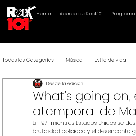
Home
Acerca de Rock101
Programa
Todas las Categorías
Música
Estilo de vida
Desde la edición
What’s going on,
atemporal de Ma
En 1971, mientras Estados Unidos se desa
brutalidad policiaca y el desencanto g