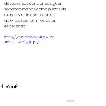
después, sus canciones siguen 
sonando menos como piezas de 
museo y más como cartas 
abiertas que aún nos están 
esperando.
https://youtu.be/VbMI4imWFzY?
si=CVBSY4CEyQF-jOyS