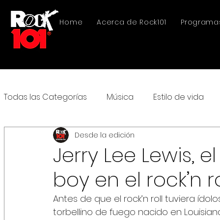
Home
Acerca de Rock101
Programa
Todas las Categorías
Música
Estilo de vida
Desde la edición
Jerry Lee Lewis, e
boy en el rock’n ro
Antes de que el rock’n roll tuviera ídolos
torbellino de fuego nacido en Louisian