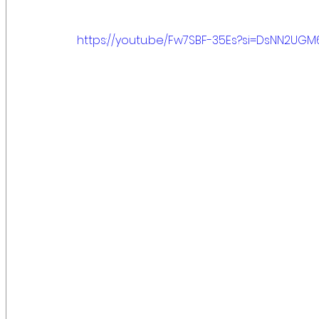
https://youtu.be/Fw7SBF-35Es?si=DsNN2UG