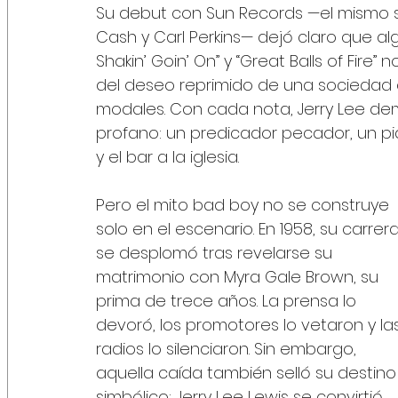
Su debut con Sun Records —el mismo se
Cash y Carl Perkins— dejó claro que alg
Shakin’ Goin’ On” y “Great Balls of Fire
del deseo reprimido de una sociedad 
modales. Con cada nota, Jerry Lee demo
profano: un predicador pecador, un piani
y el bar a la iglesia.
Pero el mito bad boy no se construye 
solo en el escenario. En 1958, su carrera
se desplomó tras revelarse su 
matrimonio con Myra Gale Brown, su 
prima de trece años. La prensa lo 
devoró, los promotores lo vetaron y la
radios lo silenciaron. Sin embargo, 
aquella caída también selló su destino
simbólico: Jerry Lee Lewis se convirtió 