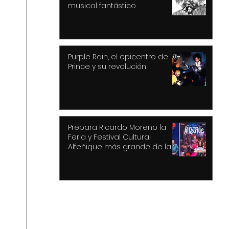
musical fantástico
Purple Rain, el epicentro de
Prince y su revolución
Prepara Ricardo Moreno la
Feria y Festival Cultural
Alfeñique más grande de la
historia de Toluca