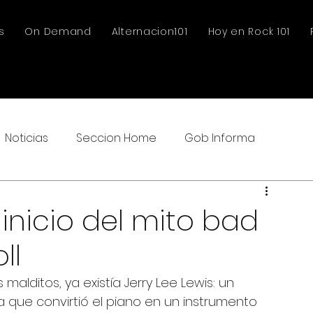
s
On Demand
Alternacion101
Hoy en Rock 101
Noticias
Seccion Home
Gob Informa
l inicio del mito bad
ll
 malditos, ya existía Jerry Lee Lewis: un 
a que convirtió el piano en un instrumento 