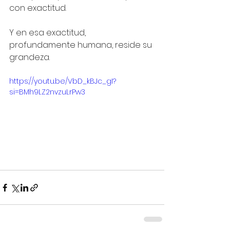
con exactitud.
Y en esa exactitud, 
profundamente humana, reside su 
grandeza.
https://youtu.be/VbD_kBJc_gI?
si=BMh9LZ2nvzuLrPw3