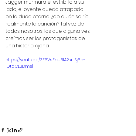
Jagger murmura el estribillo a su 
lado, el oyente queda atrapado 
en la duda eterna: ¿de quién se ríe 
realmente la canción? Tal vez de 
todos nosotros, los que alguna vez 
creímos ser los protagonistas de 
una historia ajena.
https://youtu.be/3F6VsFau5IA?si=SjBo-
IQtdCL3Dmsl