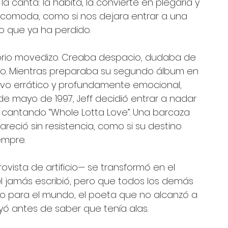
a canta: la habita, la convierte en plegaria y 
incomoda, como si nos dejara entrar a una 
o que ya ha perdido.
ritorio movedizo. Creaba despacio, dudaba de 
xito. Mientras preparaba su segundo álbum en 
vo errático y profundamente emocional, 
de mayo de 1997, Jeff decidió entrar a nadar 
, cantando “Whole Lotta Love”. Una barcaza 
areció sin resistencia, como si su destino 
empre.
vista de artificio— se transformó en el 
él jamás escribió, pero que todos los demás 
o para el mundo, el poeta que no alcanzó a 
yó antes de saber que tenía alas.