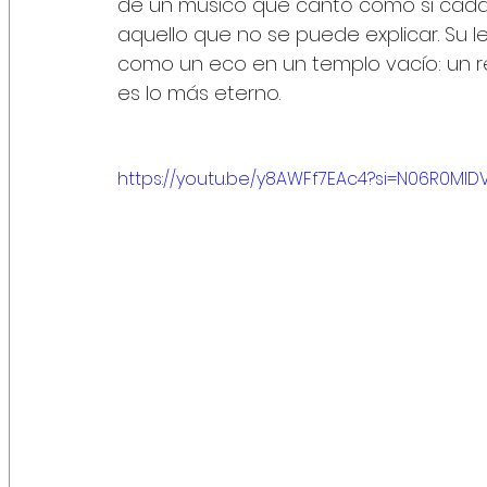
de un músico que cantó como si cada
aquello que no se puede explicar. Su 
como un eco en un templo vacío: un re
es lo más eterno.
https://youtu.be/y8AWFf7EAc4?si=N06R0Ml