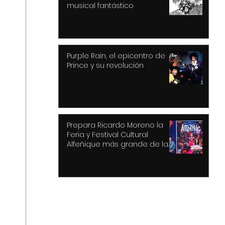
musical fantástico
Purple Rain, el epicentro de
Prince y su revolución
Prepara Ricardo Moreno la
Feria y Festival Cultural
Alfeñique más grande de la
historia de Toluca