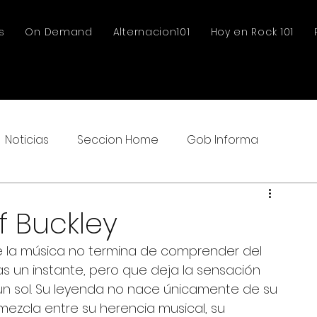
s
On Demand
Alternacion101
Hoy en Rock 101
Noticias
Seccion Home
Gob Informa
f Buckley
ue la música no termina de comprender del 
 un instante, pero que deja la sensación 
un sol. Su leyenda no nace únicamente de su 
mezcla entre su herencia musical, su 