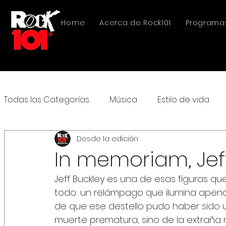
Home
Acerca de Rock101
Programa
Todas las Categorías
Música
Estilo de vida
Desde la edición
In memoriam, Jef
Jeff Buckley es una de esas figuras q
todo: un relámpago que ilumina apenas
de que ese destello pudo haber sido 
muerte prematura, sino de la extraña 